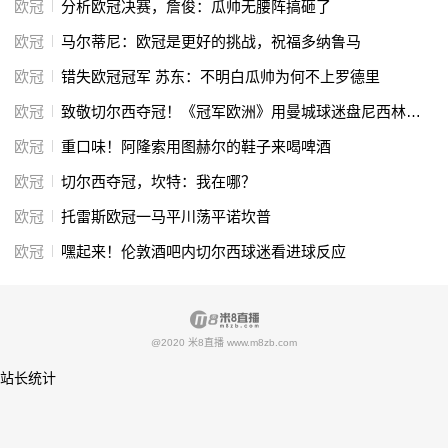
欧冠
分析欧冠决赛，詹俊：瓜帅无腰阵搞砸了
欧冠
马尔蒂尼：欧冠是更好的挑战，祝福多纳鲁马
欧冠
错失欧冠冠军 苏东：不明白瓜帅为何不上罗德里
欧冠
致敬切尔西夺冠！《冠军欧洲》用曼城球迷盘尼西林乐队音乐作BGM
欧冠
重口味！阿隆索用图赫尔的鞋子来喝啤酒
欧冠
切尔西夺冠，坎特：我在哪？
欧冠
托雷斯欧冠一马平川荡平诺坎普
欧冠
嘿起来！伦敦酒吧内切尔西球迷看进球反应
@2020 米8直播 www.m8zb.com
站长统计