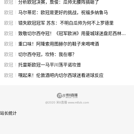
欧冠
分析欧冠决赛，詹俊：瓜帅无腰阵搞砸了
欧冠
马尔蒂尼：欧冠是更好的挑战，祝福多纳鲁马
欧冠
错失欧冠冠军 苏东：不明白瓜帅为何不上罗德里
欧冠
致敬切尔西夺冠！《冠军欧洲》用曼城球迷盘尼西林乐队音乐作BGM
欧冠
重口味！阿隆索用图赫尔的鞋子来喝啤酒
欧冠
切尔西夺冠，坎特：我在哪？
欧冠
托雷斯欧冠一马平川荡平诺坎普
欧冠
嘿起来！伦敦酒吧内切尔西球迷看进球反应
@2020 米8直播 www.m8zb.com
站长统计