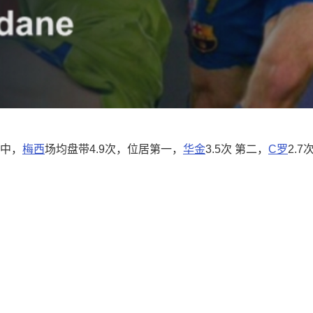
赛中，
梅西
场均盘带4.9次，位居第一，
华金
3.5次 第二，
C罗
2.